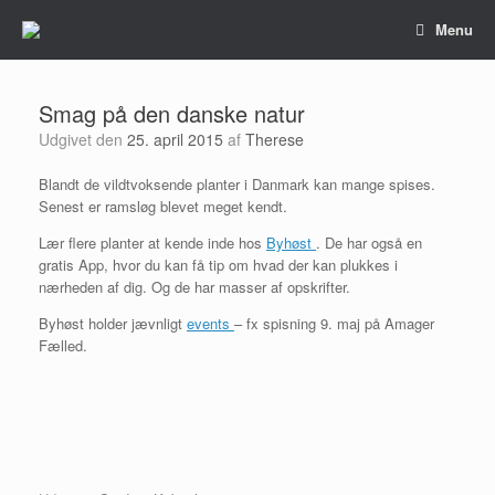
Gå
Menu
til
indhold
Smag på den danske natur
Udgivet den
25. april 2015
af
Therese
Blandt de vildtvoksende planter i Danmark kan mange spises.
Senest er ramsløg blevet meget kendt.
Lær flere planter at kende inde hos
Byhøst
. De har også en
gratis App, hvor du kan få tip om hvad der kan plukkes i
nærheden af dig. Og de har masser af opskrifter.
Byhøst holder jævnligt
events
– fx spisning 9. maj på Amager
Fælled.