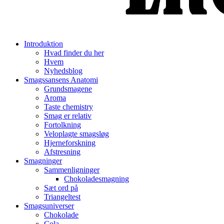
Introduktion
Hvad finder du her
Hvem
Nyhedsblog
Smagssansens Anatomi
Grundsmagene
Aroma
Taste chemistry
Smag er relativ
Fortolkning
Veloplagte smagsløg
Hjerneforskning
Afstresning
Smagninger
Sammenligninger
Chokoladesmagning
Sæt ord på
Triangeltest
Smagsuniverser
Chokolade
Cola