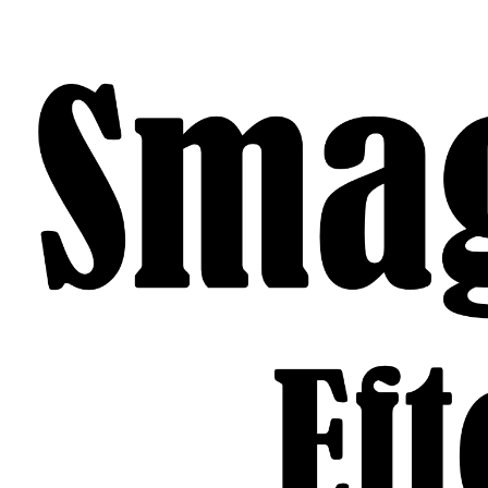
Gå
til
indhold