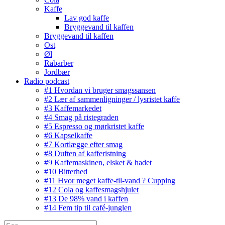
Kaffe
Lav god kaffe
Bryggevand til kaffen
Bryggevand til kaffen
Ost
Øl
Rabarber
Jordbær
Radio podcast
#1 Hvordan vi bruger smagssansen
#2 Lær af sammenligninger / lysristet kaffe
#3 Kaffemarkedet
#4 Smag på ristegraden
#5 Espresso og mørkristet kaffe
#6 Kapselkaffe
#7 Kortlægge efter smag
#8 Duften af kafferistning
#9 Kaffemaskinen, elsket & hadet
#10 Bitterhed
#11 Hvor meget kaffe-til-vand ? Cupping
#12 Cola og kaffesmagshjulet
#13 De 98% vand i kaffen
#14 Fem tip til café-junglen
Søg