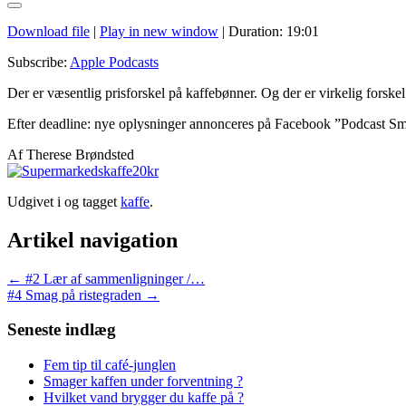
Download file
|
Play in new window
|
Duration: 19:01
Subscribe:
Apple Podcasts
Der er væsentlig prisforskel på kaffebønner. Og der er virkelig forskel
Efter deadline: nye oplysninger annonceres på Facebook ”Podcast Sm
Af Therese Brøndsted
Udgivet i og tagget
kaffe
.
Artikel navigation
←
#2 Lær af sammenligninger /…
#4 Smag på ristegraden
→
Seneste indlæg
Fem tip til café-junglen
Smager kaffen under forventning ?
Hvilket vand brygger du kaffe på ?