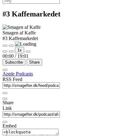
efter:
#3 Kaffemarkedet
Smagen af Kaffe
#3 Kaffemarkedet
Play
Pause
1x
Episode
Episode
00:00
/
19:01
Subscribe
Share
Apple Podcasts
RSS Feed
Share
Link
Embed