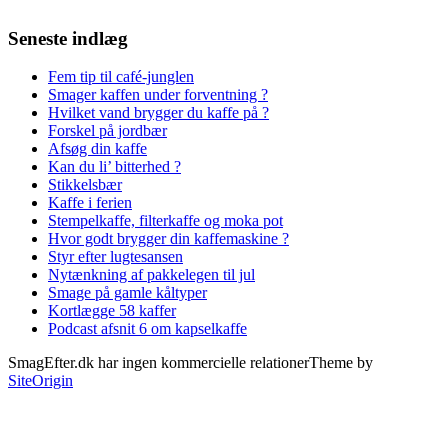
Seneste indlæg
Fem tip til café-junglen
Smager kaffen under forventning ?
Hvilket vand brygger du kaffe på ?
Forskel på jordbær
Afsøg din kaffe
Kan du li’ bitterhed ?
Stikkelsbær
Kaffe i ferien
Stempelkaffe, filterkaffe og moka pot
Hvor godt brygger din kaffemaskine ?
Styr efter lugtesansen
Nytænkning af pakkelegen til jul
Smage på gamle kåltyper
Kortlægge 58 kaffer
Podcast afsnit 6 om kapselkaffe
SmagEfter.dk har ingen kommercielle relationer
Theme by
SiteOrigin