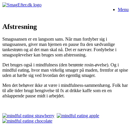
Gå
Menu
til
indhold
Afstresning
Smagssansen er en langsom sans. Når man fordyber sig i
smagssansen, giver man hjernen en pause fra den sædvanlige
tankestrøm og al det man skal nå. Det er nærvær. Fordybelse i
smagsoplevelser kan bruges som afstressning.
Det bruges også i mindfulness (den berømte rosin-øvelse). Og i
mindful eating, hvor man virkelig smager på maden, fremfor at spise
uden at hæfte sig ved hvordan det egentlig smager.
Men det behøver ikke at være i mindfulness-sammenhæng. Folk har
til alle tider brugt hengivelse til fx at drikke kaffe som en en
afslappende pause midt i arbejdet.