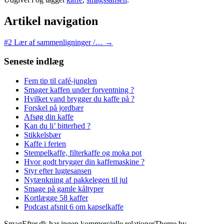
Artikel navigation
#2 Lær af sammenligninger /…
→
Seneste indlæg
Fem tip til café-junglen
Smager kaffen under forventning ?
Hvilket vand brygger du kaffe på ?
Forskel på jordbær
Afsøg din kaffe
Kan du li’ bitterhed ?
Stikkelsbær
Kaffe i ferien
Stempelkaffe, filterkaffe og moka pot
Hvor godt brygger din kaffemaskine ?
Styr efter lugtesansen
Nytænkning af pakkelegen til jul
Smage på gamle kåltyper
Kortlægge 58 kaffer
Podcast afsnit 6 om kapselkaffe
SmagEfter.dk har ingen kommercielle relationer
Theme by