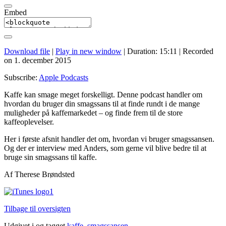
Embed
Download file
|
Play in new window
|
Duration: 15:11
|
Recorded
on 1. december 2015
Subscribe:
Apple Podcasts
Kaffe kan smage meget forskelligt. Denne podcast handler om
hvordan du bruger din smagssans til at finde rundt i de mange
muligheder på kaffemarkedet – og finde frem til de store
kaffeoplevelser.
Her i første afsnit handler det om, hvordan vi bruger smagssansen.
Og der er interview med Anders, som gerne vil blive bedre til at
bruge sin smagssans til kaffe.
Af Therese Brøndsted
Tilbage til oversigten
Udgivet i og tagget
kaffe
,
smagssansen
.