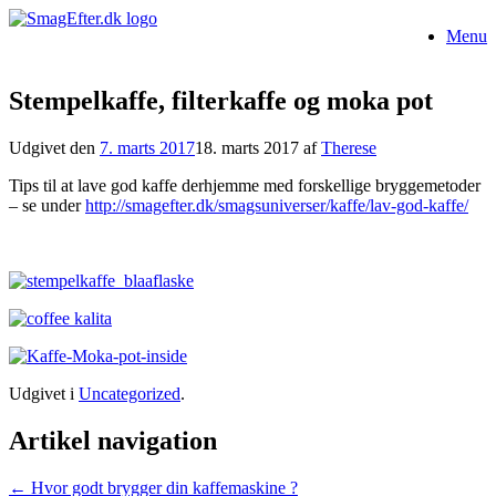
Gå
Menu
til
indhold
Stempelkaffe, filterkaffe og moka pot
Udgivet den
7. marts 2017
18. marts 2017
af
Therese
Tips til at lave god kaffe derhjemme med forskellige bryggemetoder
– se under
http://smagefter.dk/smagsuniverser/kaffe/lav-god-kaffe/
Udgivet i
Uncategorized
.
Artikel navigation
←
Hvor godt brygger din kaffemaskine ?