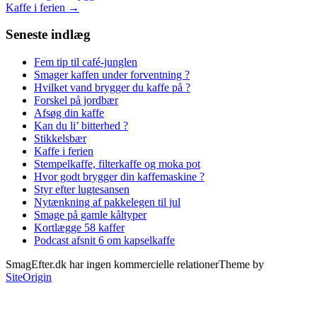
Kaffe i ferien
→
Seneste indlæg
Fem tip til café-junglen
Smager kaffen under forventning ?
Hvilket vand brygger du kaffe på ?
Forskel på jordbær
Afsøg din kaffe
Kan du li’ bitterhed ?
Stikkelsbær
Kaffe i ferien
Stempelkaffe, filterkaffe og moka pot
Hvor godt brygger din kaffemaskine ?
Styr efter lugtesansen
Nytænkning af pakkelegen til jul
Smage på gamle kåltyper
Kortlægge 58 kaffer
Podcast afsnit 6 om kapselkaffe
SmagEfter.dk har ingen kommercielle relationer
Theme by
SiteOrigin