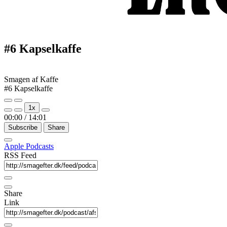
#6 Kapselkaffe
Smagen af Kaffe
#6 Kapselkaffe
Play
Pause
1x
Episode
Episode
00:00
/
14:01
Subscribe
Share
Apple Podcasts
RSS Feed
Share
Link