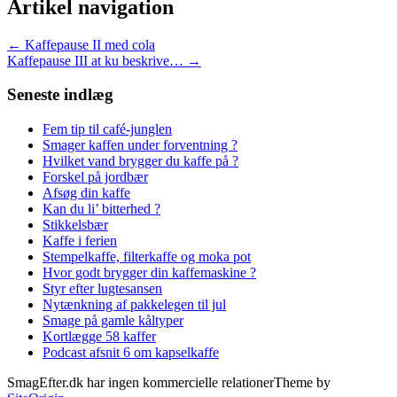
Artikel navigation
←
Kaffepause II med cola
Kaffepause III at ku beskrive…
→
Seneste indlæg
Fem tip til café-junglen
Smager kaffen under forventning ?
Hvilket vand brygger du kaffe på ?
Forskel på jordbær
Afsøg din kaffe
Kan du li’ bitterhed ?
Stikkelsbær
Kaffe i ferien
Stempelkaffe, filterkaffe og moka pot
Hvor godt brygger din kaffemaskine ?
Styr efter lugtesansen
Nytænkning af pakkelegen til jul
Smage på gamle kåltyper
Kortlægge 58 kaffer
Podcast afsnit 6 om kapselkaffe
SmagEfter.dk har ingen kommercielle relationer
Theme by