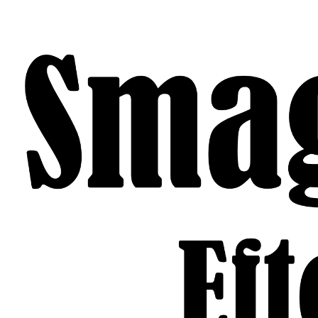
Gå
til
indhold