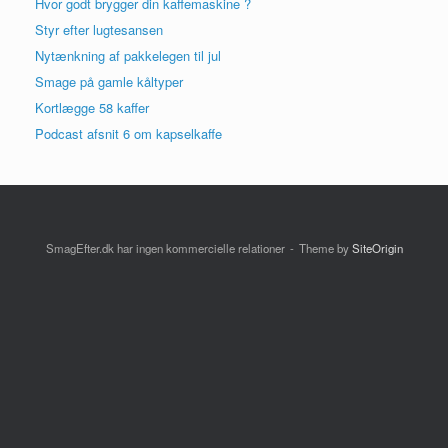
Hvor godt brygger din kaffemaskine ?
Styr efter lugtesansen
Nytænkning af pakkelegen til jul
Smage på gamle kåltyper
Kortlægge 58 kaffer
Podcast afsnit 6 om kapselkaffe
SmagEfter.dk har ingen kommercielle relationer
Theme by
SiteOrigin