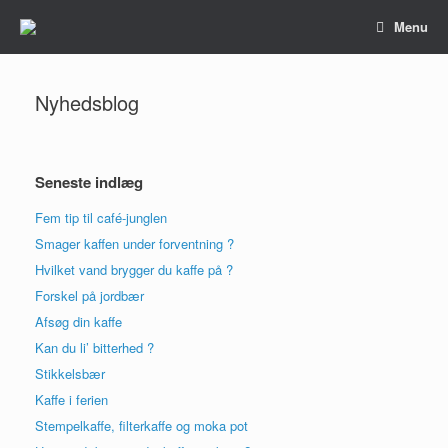
Gå
Menu
til
indhold
Nyhedsblog
Seneste indlæg
Fem tip til café-junglen
Smager kaffen under forventning ?
Hvilket vand brygger du kaffe på ?
Forskel på jordbær
Afsøg din kaffe
Kan du li’ bitterhed ?
Stikkelsbær
Kaffe i ferien
Stempelkaffe, filterkaffe og moka pot