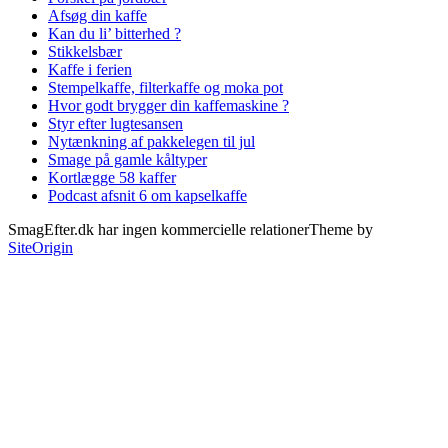
Afsøg din kaffe
Kan du li’ bitterhed ?
Stikkelsbær
Kaffe i ferien
Stempelkaffe, filterkaffe og moka pot
Hvor godt brygger din kaffemaskine ?
Styr efter lugtesansen
Nytænkning af pakkelegen til jul
Smage på gamle kåltyper
Kortlægge 58 kaffer
Podcast afsnit 6 om kapselkaffe
SmagEfter.dk har ingen kommercielle relationer
Theme by
SiteOrigin