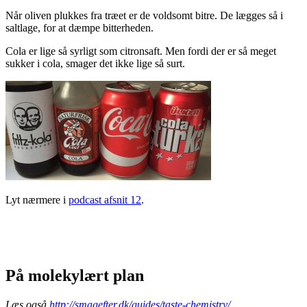
Når oliven plukkes fra træet er de voldsomt bitre. De lægges så i
saltlage, for at dæmpe bitterheden.
Cola er lige så syrligt som citronsaft. Men fordi der er så meget
sukker i cola, smager det ikke lige så surt.
Lyt nærmere i
podcast afsnit 12
.
På molekylært plan
Læs også
http://smagefter.dk/guides/taste-chemistry/