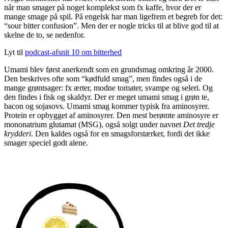
når man smager på noget komplekst som fx kaffe, hvor der er
mange smage på spil. På engelsk har man ligefrem et begreb for det:
“sour bitter confusion”. Men der er nogle tricks til at blive god til at
skelne de to, se nedenfor.
Lyt til
podcast-afsnit 10 om bitterhed
Umami blev først anerkendt som en grundsmag omkring år 2000.
Den beskrives ofte som “kødfuld smag”, men findes også i de
mange grøntsager: fx ærter, modne tomater, svampe og seleri. Og
den findes i fisk og skaldyr. Der er meget umami smag i grøn te,
bacon og sojasovs. Umami smag kommer typisk fra aminosyrer.
Protein er opbygget af aminosyrer. Den mest berømte aminosyre er
mononatrium glutamat (MSG), også solgt under navnet
Det tredje
krydderi
. Den kaldes også for en smagsforstærker, fordi det ikke
smager speciel godt alene.