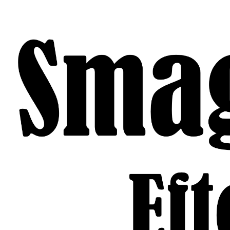
Gå
til
indhold