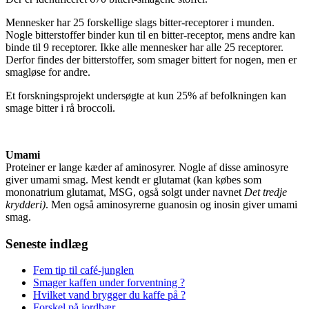
Mennesker har 25 forskellige slags bitter-receptorer i munden.
Nogle bitterstoffer binder kun til en bitter-receptor, mens andre kan
binde til 9 receptorer. Ikke alle mennesker har alle 25 receptorer.
Derfor findes der bitterstoffer, som smager bittert for nogen, men er
smagløse for andre.
Et forskningsprojekt undersøgte at kun 25% af befolkningen kan
smage bitter i rå broccoli.
Umami
Proteiner er lange kæder af aminosyrer. Nogle af disse aminosyre
giver umami smag. Mest kendt er glutamat (kan købes som
mononatrium glutamat, MSG, også solgt under navnet
Det tredje
krydderi)
. Men også aminosyrerne guanosin og inosin giver umami
smag.
Seneste indlæg
Fem tip til café-junglen
Smager kaffen under forventning ?
Hvilket vand brygger du kaffe på ?
Forskel på jordbær