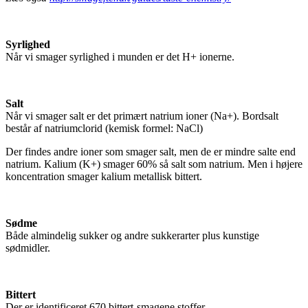
Syrlighed
Når vi smager syrlighed i munden er det H+ ionerne.
Salt
Når vi smager salt er det primært natrium ioner (Na+). Bordsalt
består af natriumclorid (kemisk formel: NaCl)
Der findes andre ioner som smager salt, men de er mindre salte end
natrium. Kalium (K+) smager 60% så salt som natrium. Men i højere
koncentration smager kalium metallisk bittert.
Sødme
Både almindelig sukker og andre sukkerarter plus kunstige
sødmidler.
Bittert
Der er identificeret 670 bittert-smagene stoffer.