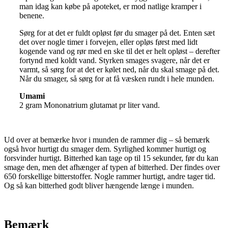
man idag kan købe på apoteket, er mod natlige kramper i
benene.
Sørg for at det er fuldt opløst før du smager på det. Enten sæt
det over nogle timer i forvejen, eller opløs først med lidt
kogende vand og rør med en ske til det er helt opløst – derefter
fortynd med koldt vand. Styrken smages svagere, når det er
varmt, så sørg for at det er kølet ned, når du skal smage på det.
Når du smager, så sørg for at få væsken rundt i hele munden.
Umami
2 gram Mononatrium glutamat pr liter vand.
Ud over at bemærke hvor i munden de rammer dig – så bemærk
også hvor hurtigt du smager dem. Syrlighed kommer hurtigt og
forsvinder hurtigt. Bitterhed kan tage op til 15 sekunder, før du kan
smage den, men det afhænger af typen af bitterhed. Der findes over
650 forskellige bitterstoffer. Nogle rammer hurtigt, andre tager tid.
Og så kan bitterhed godt bliver hængende længe i munden.
Bemærk