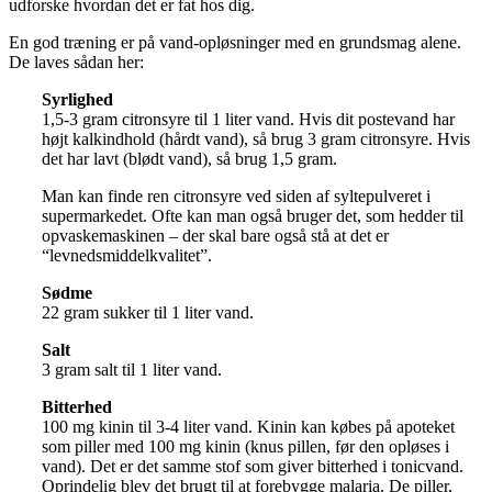
udforske hvordan det er fat hos dig.
En god træning er på vand-opløsninger med en grundsmag alene.
De laves sådan her:
Syrlighed
1,5-3 gram citronsyre til 1 liter vand. Hvis dit postevand har
højt kalkindhold (hårdt vand), så brug 3 gram citronsyre. Hvis
det har lavt (blødt vand), så brug 1,5 gram.
Man kan finde ren citronsyre ved siden af syltepulveret i
supermarkedet. Ofte kan man også bruger det, som hedder til
opvaskemaskinen – der skal bare også stå at det er
“levnedsmiddelkvalitet”.
Sødme
22 gram sukker til 1 liter vand.
Salt
3 gram salt til 1 liter vand.
Bitterhed
100 mg kinin til 3-4 liter vand. Kinin kan købes på apoteket
som piller med 100 mg kinin (knus pillen, før den opløses i
vand). Det er det samme stof som giver bitterhed i tonicvand.
Oprindelig blev det brugt til at forebygge malaria. De piller,