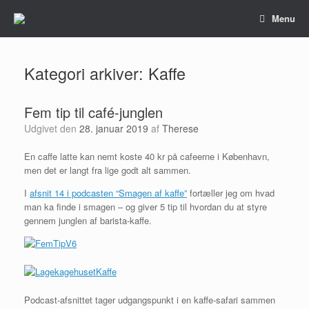
Gå
Menu
til
indhold
Kategori arkiver:
Kaffe
Fem tip til café-junglen
Udgivet den
28. januar 2019
af
Therese
En caffe latte kan nemt koste 40 kr på cafeerne i København,
men det er langt fra lige godt alt sammen.
I
afsnit 14 i podcasten “Smagen af kaffe”
fortæller jeg om hvad
man ka finde i smagen – og giver 5 tip til hvordan du at styre
gennem junglen af barista-kaffe.
Podcast-afsnittet tager udgangspunkt i en kaffe-safari sammen