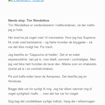
Næste stop: Tim Wendelboe
Tim Wendelboe er verdensberømt i kaffeverdenen, så der måtte
jeg jo forbi.
Her stod kø på noget med 10 mennesker. Hvor jeg hos Supreme
fik snak med baristaerne – og hørte hvordan de bryggede – så
var det ikke muligt her. For travlt.
Jeg bestilte en “Cappucino al freddo”. Det er en kølet
espressodrink, tæt på is, men blødt, serveret i cocktailglas. Men
jeg ved ikke hørt hvordan de laver den. Måske som en shakerato
(rystet på is i en cocktail-shaker).
På sort-kaffe-siden laver de Aeropress. Der bestilte jeg en
Honduras.
Begge dele var for syrligt til mig. Jeg har ellers vænnet mig til
noget syrlighed i kaffe … men det her var for meget.
Dog bag det umiddelbare syrlige indtryk, hang der i eftersmagen