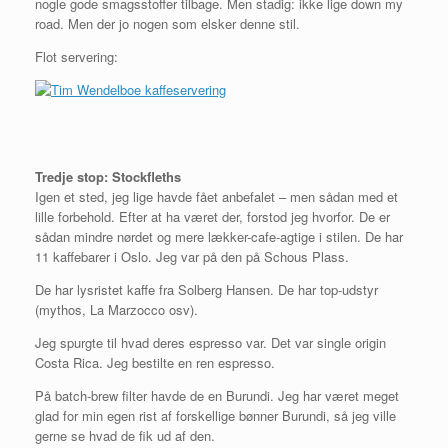
nogle gode smagsstoffer tilbage. Men stadig: ikke lige down my
road. Men der jo nogen som elsker denne stil.
Flot servering:
Tredje stop: Stockfleths
Igen et sted, jeg lige havde fået anbefalet – men sådan med et
lille forbehold. Efter at ha været der, forstod jeg hvorfor. De er
sådan mindre nørdet og mere lækker-cafe-agtige i stilen. De har
11 kaffebarer i Oslo. Jeg var på den på Schous Plass.
De har lysristet kaffe fra Solberg Hansen. De har top-udstyr
(mythos, La Marzocco osv).
Jeg spurgte til hvad deres espresso var. Det var single origin
Costa Rica. Jeg bestilte en ren espresso.
På batch-brew filter havde de en Burundi. Jeg har været meget
glad for min egen rist af forskellige bønner Burundi, så jeg ville
gerne se hvad de fik ud af den.