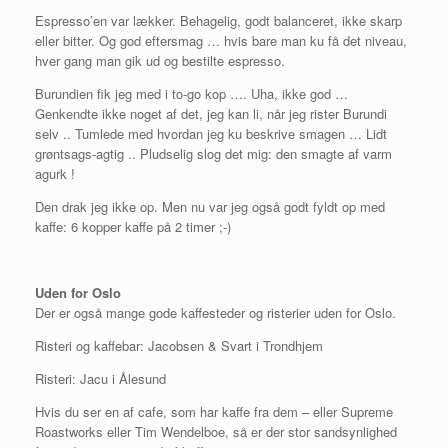
Espresso’en var lækker. Behagelig, godt balanceret, ikke skarp
eller bitter. Og god eftersmag … hvis bare man ku få det niveau,
hver gang man gik ud og bestilte espresso.
Burundien fik jeg med i to-go kop …. Uha, ikke god …
Genkendte ikke noget af det, jeg kan li, når jeg rister Burundi
selv .. Tumlede med hvordan jeg ku beskrive smagen … Lidt
grøntsags-agtig .. Pludselig slog det mig: den smagte af varm
agurk !
Den drak jeg ikke op. Men nu var jeg også godt fyldt op med
kaffe: 6 kopper kaffe på 2 timer ;-)
Uden for Oslo
Der er også mange gode kaffesteder og risterier uden for Oslo.
Risteri og kaffebar: Jacobsen & Svart i Trondhjem
Risteri: Jacu i Ålesund
Hvis du ser en af cafe, som har kaffe fra dem – eller Supreme
Roastworks eller Tim Wendelboe, så er der stor sandsynlighed