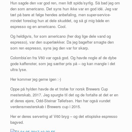
Hun sagde den var god ren, men lidt spids/syrlig. Så bad jeg om
den som americano. Det syns hun ikke var en god idé. Jeg var
tæt på bare at følge hendes anbefaling, men super-service-
mindet foreslog hun at dele skuddet, og så gi mig både en
espresso og en americano. Cool.
Og heldigvis, for som americano (her dog lige dele vand og
espresso), var den superlækker. Da jeg bagefter smagte den
som ren espresso, syns jeg den var for skarp.
Colombia’en fra V60 var også god. Og havde nogle af de dybe
gode kaffenoter, som jeg sætter pris på – og kan mangle i det
ultra lyse.
Her kommer jeg gerne igen
:-)
Oppe på hylden havde de et trofæ for norsk Brewers Cup
mesterskab, 2017. Jeg spurgte til det og de fortalte at det er en
af deres ejere, Odd-Steinar Tøllefsen. Han har også vundet
verdensmesterskab i Brewers cup i 2015.
Her er deres servering af V60 bryg – og det etiopiske espresso
bagved.