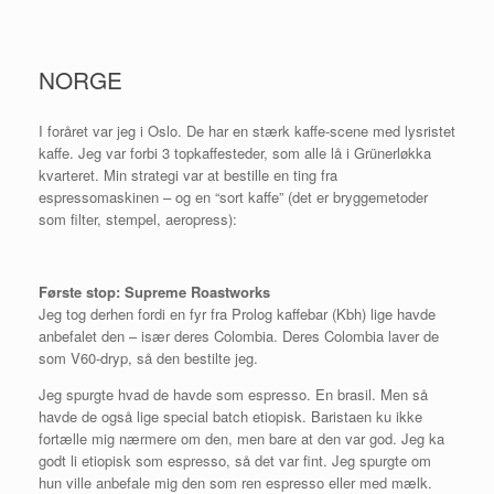
NORGE
I foråret var jeg i Oslo. De har en stærk kaffe-scene med lysristet
kaffe. Jeg var forbi 3 topkaffesteder, som alle lå i Grünerløkka
kvarteret. Min strategi var at bestille en ting fra
espressomaskinen – og en “sort kaffe” (det er bryggemetoder
som filter, stempel, aeropress):
Første stop: Supreme Roastworks
Jeg tog derhen fordi en fyr fra Prolog kaffebar (Kbh) lige havde
anbefalet den – især deres Colombia. Deres Colombia laver de
som V60-dryp, så den bestilte jeg.
Jeg spurgte hvad de havde som espresso. En brasil. Men så
havde de også lige special batch etiopisk. Baristaen ku ikke
fortælle mig nærmere om den, men bare at den var god. Jeg ka
godt li etiopisk som espresso, så det var fint. Jeg spurgte om
hun ville anbefale mig den som ren espresso eller med mælk.