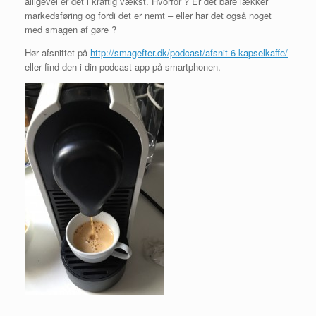
alligevel er det i kraftig vækst. Hvorfor ? Er det bare lækker
markedsføring og fordi det er nemt – eller har det også noget
med smagen af gøre ?
Hør afsnittet på
http://smagefter.dk/podcast/afsnit-6-kapselkaffe/
eller find den i din podcast app på smartphonen.