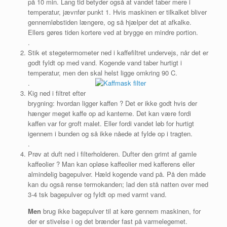
på 10 min. Lang tid betyder også at vandet taber mere i
temperatur, jævnfør punkt 1. Hvis maskinen er tilkalket bliver
gennemløbstiden længere, og så hjælper det at afkalke.
Ellers gøres tiden kortere ved at brygge en mindre portion.
.
Stik et stegetermometer ned i kaffefiltret undervejs, når det er
godt fyldt op med vand. Kogende vand taber hurtigt i
temperatur, men den skal helst ligge omkring 90 C.
.
Kig ned i filtret efter
brygning: hvordan ligger kaffen ? Det er ikke godt hvis der
hænger meget kaffe op ad kanterne. Det kan være fordi
kaffen var for groft malet. Eller fordi vandet løb for hurtigt
igennem i bunden og så ikke nåede at fylde op i tragten.
.
Prøv at duft ned i filterholderen. Dufter den grimt af gamle
kaffeolier ? Man kan opløse kaffeolier med kafferens eller
almindelig bagepulver. Hæld kogende vand på. På den måde
kan du også rense termokanden; lad den stå natten over med
3-4 tsk bagepulver og fyldt op med varmt vand.
Men
brug ikke bagepulver til at køre gennem maskinen, for
der er stivelse i og det brænder fast på varmelegemet.