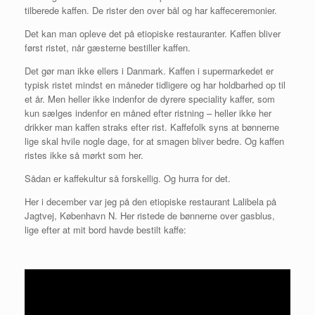
tilberede kaffen. De rister den over bål og har kaffeceremonier.
Det kan man opleve det på etiopiske restauranter. Kaffen bliver
først ristet, når gæsterne bestiller kaffen.
Det gør man ikke ellers i Danmark. Kaffen i supermarkedet er
typisk ristet mindst en måneder tidligere og har holdbarhed op til
et år. Men heller ikke indenfor de dyrere speciality kaffer, som
kun sælges indenfor en måned efter ristning – heller ikke her
drikker man kaffen straks efter rist. Kaffefolk syns at bønnerne
lige skal hvile nogle dage, for at smagen bliver bedre. Og kaffen
ristes ikke så mørkt som her.
Sådan er kaffekultur så forskellig. Og hurra for det.
Her i december var jeg på den etiopiske restaurant Lalibela på
Jagtvej, København N. Her ristede de bønnerne over gasblus,
lige efter at mit bord havde bestilt kaffe: