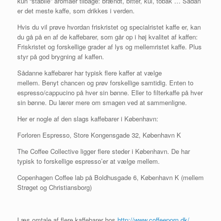
kun “stabile” aromaer tilbage: brændt, bitter, kul, tobak … Sådan
er det meste kaffe, som drikkes i verden.
Hvis du vil prøve hvordan friskristet og specialristet kaffe er, kan
du gå på en af de kaffebarer, som går op i høj kvalitet af kaffen:
Friskristet og forskellige grader af lys og mellemristet kaffe. Plus
styr på god brygning af kaffen.
Sådanne kaffebarer har typisk flere kaffer at vælge
mellem. Benyt chancen og prøv forskellige samtidig. Enten to
espresso/cappucino på hver sin bønne. Eller to filterkaffe på hver
sin bønne. Du lærer mere om smagen ved at sammenligne.
Her er nogle af den slags kaffebarer i København:
Forloren Espresso, Store Kongensgade 32, København K
The Coffee Collective ligger flere steder i København. De har
typisk to forskellige espresso’er at vælge mellem.
Copenhagen Coffee lab på Boldhusgade 6, København K (mellem
Strøget og Christiansborg)
Læs omtale af flere kaffebarer hos
http://www.coffeeporn.dk/