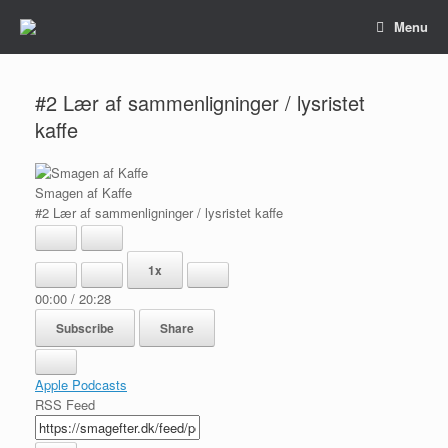
Gå
Menu
til
indhold
#2 Lær af sammenligninger / lysristet
kaffe
Smagen af Kaffe
#2 Lær af sammenligninger / lysristet kaffe
Play
Pause
Episode
Episode
1x
00:00
/
20:28
Subscribe
Share
Apple Podcasts
RSS Feed