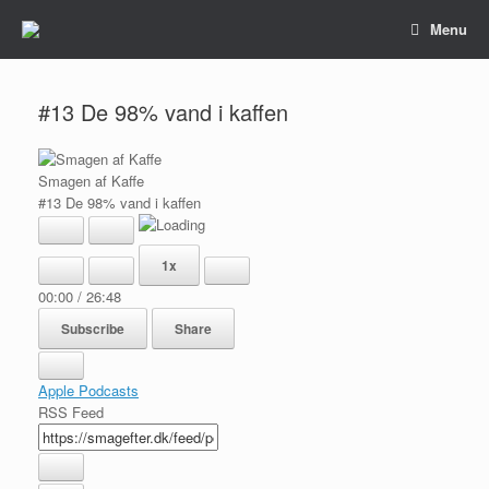
Gå
Menu
til
indhold
#13 De 98% vand i kaffen
Smagen af Kaffe
#13 De 98% vand i kaffen
Play
Pause
Episode
Episode
1x
00:00
/
26:48
Subscribe
Share
Apple Podcasts
RSS Feed