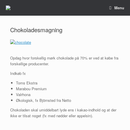
Gå
Menu
til
indhold
Chokoladesmagning
Opdag hvor forskellig mørk chokolade på 70% er ved at købe fra
forskellige producenter.
Indkøb fx
Toms Ekstra
Marabou Premium
Valrhona
Økologisk, fx Björnsted fra Netto
Chokoladen skal umiddelbart lyde ens i kakao-indhold og at der
ikke er tilsat noget (fx med nødder eller appelsin).