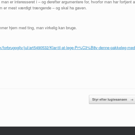
man er interesseret i – og derefter argumentere for, hvorfor man har fortjent a
 er mest værdigt trængende – og skal ha gaven.
mmer hjem med ting, man virkelig kan bruge.
.dk/forbrugogliv/jul/art5490532/Klar-til-at-lege-Pr%C3%B8v-denne-pakkeleg-med
Styr efter lugtesansen
→