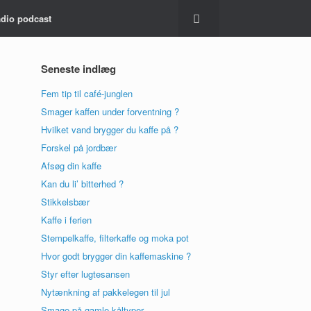
dio podcast
Seneste indlæg
Fem tip til café-junglen
Smager kaffen under forventning ?
Hvilket vand brygger du kaffe på ?
Forskel på jordbær
Afsøg din kaffe
Kan du li’ bitterhed ?
Stikkelsbær
Kaffe i ferien
Stempelkaffe, filterkaffe og moka pot
Hvor godt brygger din kaffemaskine ?
Styr efter lugtesansen
Nytænkning af pakkelegen til jul
Smage på gamle kåltyper