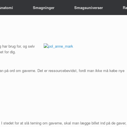
Anatomi
Smagninger
Smagsuniverser
Ra
g har brug for, og selv
t for dig.
man på ord om gaverne. Det er ressourcebevidst, fordi man ikke må købe nye
I stedet for at slå terning om gaverne, skal man lægge billet ind på de gaver,