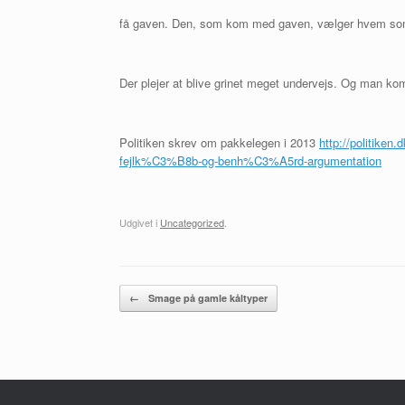
få gaven. Den, som kom med gaven, vælger hvem som
Der plejer at blive grinet meget undervejs. Og man ko
Politiken skrev om pakkelegen i 2013
http://politiken
fejlk%C3%B8b-og-benh%C3%A5rd-argumentation
Udgivet i
Uncategorized
.
Artikel navigation
←
Smage på gamle kåltyper