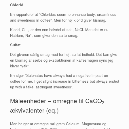
Chlorid
En rapporterer at “Chlorides seem to enhance body, creaminess
and sweetness in coffee”. Men for høj klorid giver bismag.
−
Klorid, Cl
, er den ene halvdel af salt, NaCl. Men det er nu
+
Natrium, Na
, som giver den salte smag.
Sulfat
Det giveren dårlig smag med for højt sulfat indhold. Det kan give
en bismag af sæbe og ekstraktionen af kaffesmagen syns jeg
bliver “yak”
En siger “Sulphates have always had a negative impact on
coffee for me. I get slight increase in bitterness but always ended
up with a fake, astringent sweetness”.
Måleenheder – omregne til CaCO
3
ækvivalenter (eq.)
Man bruger at omregne milligram Calcium, Magnesium og