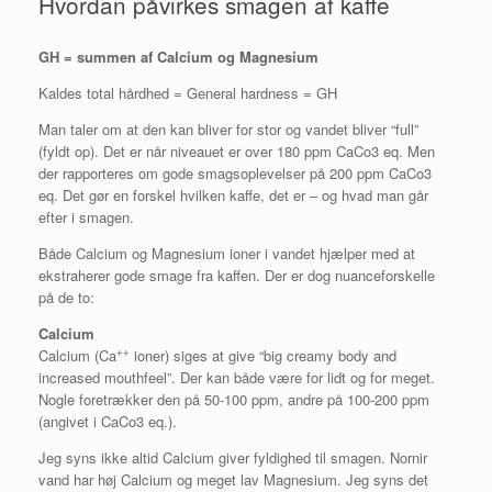
Hvordan påvirkes smagen af kaffe
GH = summen af Calcium og Magnesium
Kaldes total hårdhed = General hardness = GH
Man taler om at den kan bliver for stor og vandet bliver “full”
(fyldt op). Det er når niveauet er over 180 ppm CaCo3 eq. Men
der rapporteres om gode smagsoplevelser på 200 ppm CaCo3
eq. Det gør en forskel hvilken kaffe, det er – og hvad man går
efter i smagen.
Både Calcium og Magnesium ioner i vandet hjælper med at
ekstraherer gode smage fra kaffen. Der er dog nuanceforskelle
på de to:
Calcium
++
Calcium (Ca
ioner) siges at give “big creamy body and
increased mouthfeel”. Der kan både være for lidt og for meget.
Nogle foretrækker den på 50-100 ppm, andre på 100-200 ppm
(angivet i CaCo3 eq.).
Jeg syns ikke altid Calcium giver fyldighed til smagen. Nornir
vand har høj Calcium og meget lav Magnesium. Jeg syns det