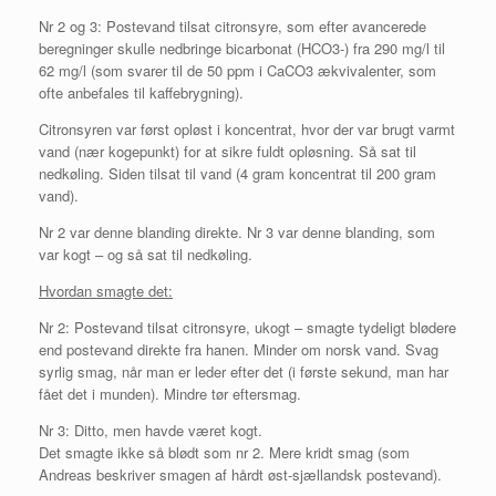
Nr 2 og 3: Postevand tilsat citronsyre, som efter avancerede
beregninger skulle nedbringe bicarbonat (HCO3-) fra 290 mg/l til
62 mg/l (som svarer til de 50 ppm i CaCO3 ækvivalenter, som
ofte anbefales til kaffebrygning).
Citronsyren var først opløst i koncentrat, hvor der var brugt varmt
vand (nær kogepunkt) for at sikre fuldt opløsning. Så sat til
nedkøling. Siden tilsat til vand (4 gram koncentrat til 200 gram
vand).
Nr 2 var denne blanding direkte. Nr 3 var denne blanding, som
var kogt – og så sat til nedkøling.
Hvordan smagte det:
Nr 2: Postevand tilsat citronsyre, ukogt – smagte tydeligt blødere
end postevand direkte fra hanen. Minder om norsk vand. Svag
syrlig smag, når man er leder efter det (i første sekund, man har
fået det i munden). Mindre tør eftersmag.
Nr 3: Ditto, men havde været kogt.
Det smagte ikke så blødt som nr 2. Mere kridt smag (som
Andreas beskriver smagen af hårdt øst-sjællandsk postevand).