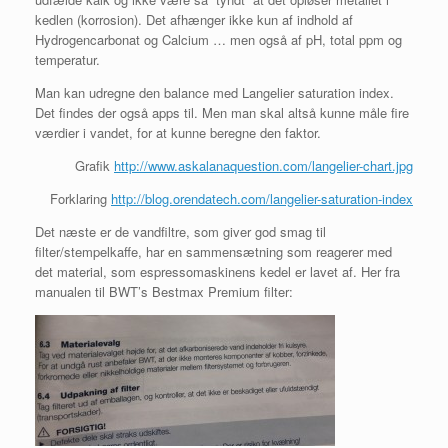
kedlen (korrosion). Det afhænger ikke kun af indhold af
Hydrogencarbonat og Calcium … men også af pH, total ppm og
temperatur.
Man kan udregne den balance med Langelier saturation index.
Det findes der også apps til. Men man skal altså kunne måle fire
værdier i vandet, for at kunne beregne den faktor.
Grafik
http://www.askalanaquestion.com/langelier-chart.jpg
Forklaring
http://blog.orendatech.com/langelier-saturation-index
Det næste er de vandfiltre, som giver god smag til
filter/stempelkaffe, har en sammensætning som reagerer med
det material, som espressomaskinens kedel er lavet af. Her fra
manualen til BWT’s Bestmax Premium filter: