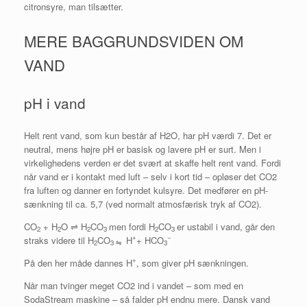
citronsyre, man tilsætter.
MERE BAGGRUNDSVIDEN OM
VAND
pH i vand
Helt rent vand, som kun består af H2O, har pH værdi 7. Det er
neutral, mens højre pH er basisk og lavere pH er surt. Men i
virkelighedens verden er det svært at skaffe helt rent vand. Fordi
når vand er i kontakt med luft – selv i kort tid – opløser det CO2
fra luften og danner en fortyndet kulsyre. Det medfører en pH-
sænkning til ca. 5,7 (ved normalt atmosfærisk tryk af CO2).
CO
+ H
O ⇌ H
CO
men fordi H
CO
er ustabil i vand, går den
2
2
2
3
2
3
+
−
straks videre til H
CO
H
+ HCO
2
3 ⇋
3
+
På den her måde dannes H
, som giver pH sænkningen.
Når man tvinger meget CO2 ind i vandet – som med en
SodaStream maskine – så falder pH endnu mere. Dansk vand