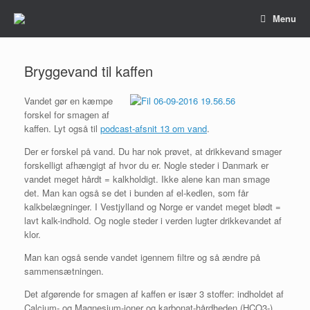
Gå
Menu
til
indhold
Bryggevand til kaffen
Vandet gør en kæmpe
forskel for smagen af
kaffen. Lyt også til
podcast-afsnit 13 om vand
.
Der er forskel på vand. Du har nok prøvet, at drikkevand smager
forskelligt afhængigt af hvor du er. Nogle steder i Danmark er
vandet meget hårdt = kalkholdigt. Ikke alene kan man smage
det. Man kan også se det i bunden af el-kedlen, som får
kalkbelægninger. I Vestjylland og Norge er vandet meget blødt =
lavt kalk-indhold. Og nogle steder i verden lugter drikkevandet af
klor.
Man kan også sende vandet igennem filtre og så ændre på
sammensætningen.
Det afgørende for smagen af kaffen er især 3 stoffer: indholdet af
Calcium- og Magnesium-ioner og karbonat-hårdheden (HCO3-).