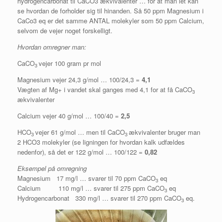
hydrogencarbonat til CaCO3 ækvivalenter … for at man let kan
se hvordan de forholder sig til hinanden. Så 50 ppm Magnesium i
CaCo3 eq er det samme ANTAL molekyler som 50 ppm Calcium,
selvom de vejer noget forskelligt.
Hvordan omregner man:
CaCO
vejer 100 gram pr mol
3
Magnesium vejer 24,3 g/mol … 100/24,3 =
4,1
Vægten af Mg+ i vandet skal ganges med 4,1 for at få CaCO
3
ækvivalenter
Calcium vejer 40 g/mol … 100/40 =
2,5
HCO
vejer 61 g/mol … men til CaCO
ækvivalenter bruger man
3
3
2 HCO3 molekyler (se ligningen for hvordan kalk udfældes
nedenfor), så det er 122 g/mol … 100/122 =
0,82
Eksempel på omregning
Magnesium 17 mg/l … svarer til 70 ppm CaCO
eq
3
Calcium 110 mg/l … svarer til 275 ppm CaCO
eq
3
Hydrogencarbonat 330 mg/l … svarer til 270 ppm CaCO
eq.
3