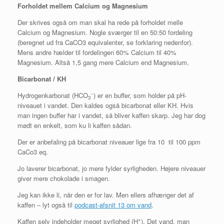
Forholdet mellem Calcium og Magnesium
Der skrives også om man skal ha rede på forholdet melle
Calcium og Magnesium. Nogle sværger til en 50:50 fordeling
(beregnet ud fra CaCO3 equivalenter, se forklaring nedenfor).
Mens andre hælder til fordelingen 60% Calcium til 40%
Magnesium. Altså 1,5 gang mere Calcium end Magnesium.
Bicarbonat / KH
−
Hydrogenkarbonat (HCO
) er en buffer, som holder på pH-
3
niveauet i vandet. Den kaldes også bicarbonat eller KH. Hvis
man ingen buffer har i vandet, så bliver kaffen skarp. Jeg har dog
mødt en enkelt, som ku li kaffen sådan.
Der er anbefaling på bicarbonat niveauer lige fra 10 til 100 ppm
CaCo3 eq.
Jo laverer bicarbonat, jo mere fylder syrligheden. Højere niveauer
giver mere chokolade i smagen.
Jeg kan ikke li, når den er for lav. Men ellers afhænger det af
kaffen – lyt også til
podcast-afsnit 13 om vand
.
+
Kaffen selv indeholder meget syrlighed (H
). Det vand, man