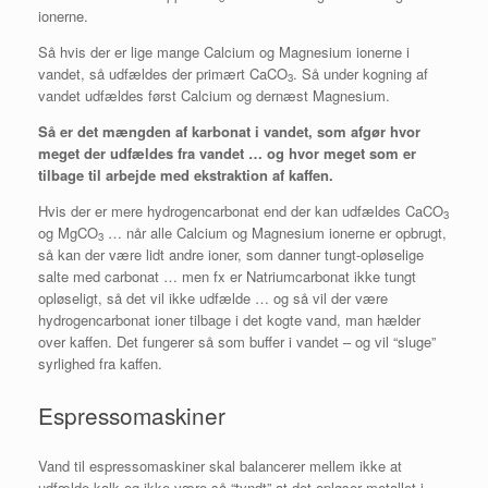
ionerne.
Så hvis der er lige mange Calcium og Magnesium ionerne i
vandet, så udfældes der primært CaCO
. Så under kogning af
3
vandet udfældes først Calcium og dernæst Magnesium.
Så er det mængden af karbonat i vandet, som afgør hvor
meget der udfældes fra vandet … og hvor meget som er
tilbage til arbejde med ekstraktion af kaffen.
Hvis der er mere hydrogencarbonat end der kan udfældes CaCO
3
og MgCO
… når alle Calcium og Magnesium ionerne er opbrugt,
3
så kan der være lidt andre ioner, som danner tungt-opløselige
salte med carbonat … men fx er Natriumcarbonat ikke tungt
opløseligt, så det vil ikke udfælde … og så vil der være
hydrogencarbonat ioner tilbage i det kogte vand, man hælder
over kaffen. Det fungerer så som buffer i vandet – og vil “sluge”
syrlighed fra kaffen.
Espressomaskiner
Vand til espressomaskiner skal balancerer mellem ikke at
udfælde kalk og ikke være så “tyndt” at det opløser metallet i