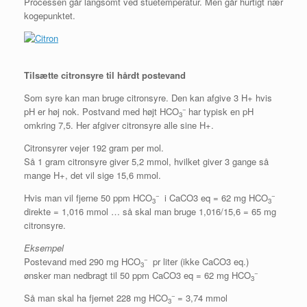
Processen går langsomt ved stuetemperatur. Men går hurtigt nær
kogepunktet.
Tilsætte citronsyre til hårdt postevand
Som syre kan man bruge citronsyre. Den kan afgive 3 H+ hvis
−
pH er høj nok. Postvand med højt HCO
har typisk en pH
3
omkring 7,5. Her afgiver citronsyre alle sine H+.
Citronsyrer vejer 192 gram per mol.
Så 1 gram citronsyre giver 5,2 mmol, hvilket giver 3 gange så
mange H+, det vil sige 15,6 mmol.
−
−
Hvis man vil fjerne 50 ppm HCO
i CaCO3 eq = 62 mg HCO
3
3
direkte = 1,016 mmol … så skal man bruge 1,016/15,6 = 65 mg
citronsyre.
Eksempel
−
Postevand med 290 mg HCO
pr liter (ikke CaCO3 eq.)
3
−
ønsker man nedbragt til 50 ppm CaCO3 eq = 62 mg HCO
3
−
Så man skal ha fjernet 228 mg HCO
= 3,74 mmol
3