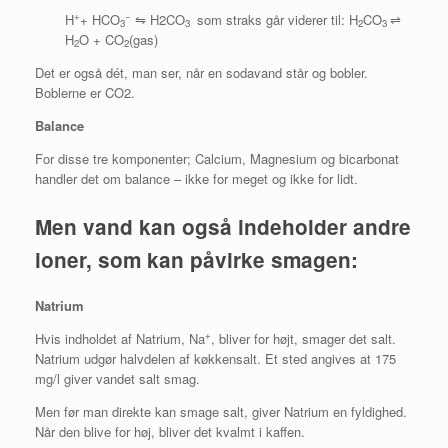
+
−
H
+ HCO
⇋ H2CO
som straks går viderer til: H
CO
⇌
3
3
2
3
H
O + CO
(gas)
2
2
Det er også dét, man ser, når en sodavand står og bobler.
Boblerne er CO2.
Balance
For disse tre komponenter; Calcium, Magnesium og bicarbonat
handler det om balance – ikke for meget og ikke for lidt.
Men vand kan også indeholder andre
ioner, som kan påvirke smagen:
Natrium
+
Hvis indholdet af Natrium, Na
, bliver for højt, smager det salt.
Natrium udgør halvdelen af køkkensalt. Et sted angives at 175
mg/l giver vandet salt smag.
Men før man direkte kan smage salt, giver Natrium en fyldighed.
Når den blive for høj, bliver det kvalmt i kaffen.