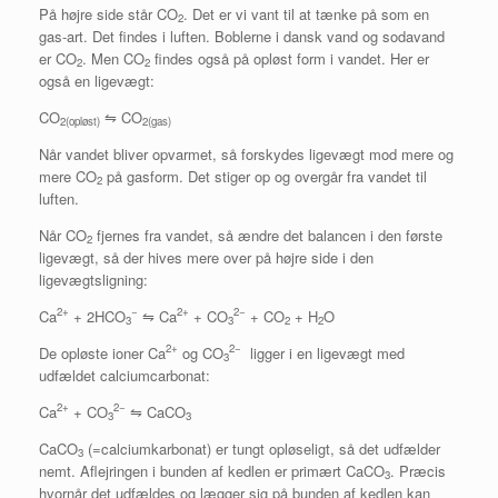
På højre side står CO
. Det er vi vant til at tænke på som en
2
gas-art. Det findes i luften. Boblerne i dansk vand og sodavand
er CO
. Men CO
findes også på opløst form i vandet. Her er
2
2
også en ligevægt:
CO
⇋ CO
2(opløst)
2(gas)
Når vandet bliver opvarmet, så forskydes ligevægt mod mere og
mere CO
på gasform. Det stiger op og overgår fra vandet til
2
luften.
Når CO
fjernes fra vandet, så ændre det balancen i den første
2
ligevægt, så der hives mere over på højre side i den
ligevægtsligning:
2+
−
2+
2−
Ca
+ 2HCO
⇋ Ca
+ CO
+ CO
+ H
O
3
3
2
2
2+
2−
De opløste ioner Ca
og CO
ligger i en ligevægt med
3
udfældet calciumcarbonat:
2+
2−
Ca
+ CO
⇋ CaCO
3
3
CaCO
(=calciumkarbonat) er tungt opløseligt, så det udfælder
3
nemt. Aflejringen i bunden af kedlen er primært CaCO
. Præcis
3
hvornår det udfældes og lægger sig på bunden af kedlen kan