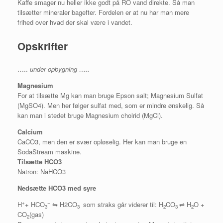
Kaffe smager nu heller ikke godt på RO vand direkte. Så man
tilsætter mineraler bagefter. Fordelen er at nu har man mere
frihed over hvad der skal være i vandet.
Opskrifter
…..
under opbygning …..
Magnesium
For at tilsætte Mg kan man bruge Epson salt; Magnesium Sulfat
(MgSO4). Men her følger sulfat med, som er mindre ønskelig. Så
kan man i stedet bruge Magnesium cholrid (MgCl).
Calcium
CaCO3, men den er svær opløselig. Her kan man bruge en
SodaStream maskine.
Tilsætte HCO3
Natron: NaHCO3
Nedsætte HCO3 med syre
+
−
H
+ HCO
⇋ H2CO
som straks går viderer til: H
CO
⇌ H
O +
3
3
2
3
2
CO
(gas)
2