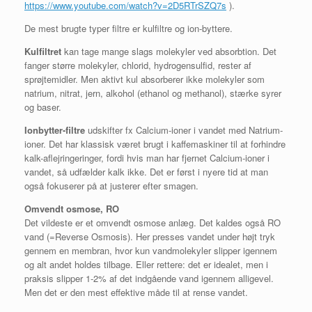
https://www.youtube.com/watch?v=2D5RTrSZQ7s
).
De mest brugte typer filtre er kulfiltre og ion-byttere.
Kulfiltret
kan tage mange slags molekyler ved absorbtion. Det
fanger større molekyler, chlorid, hydrogensulfid, rester af
sprøjtemidler. Men aktivt kul absorberer ikke molekyler som
natrium, nitrat, jern, alkohol (ethanol og methanol), stærke syrer
og baser.
Ionbytter-filtre
udskifter fx Calcium-ioner i vandet med Natrium-
ioner. Det har klassisk været brugt i kaffemaskiner til at forhindre
kalk-aflejringeringer, fordi hvis man har fjernet Calcium-ioner i
vandet, så udfælder kalk ikke. Det er først i nyere tid at man
også fokuserer på at justerer efter smagen.
Omvendt osmose, RO
Det vildeste er et omvendt osmose anlæg. Det kaldes også RO
vand (=Reverse Osmosis). Her presses vandet under højt tryk
gennem en membran, hvor kun vandmolekyler slipper igennem
og alt andet holdes tilbage. Eller rettere: det er idealet, men i
praksis slipper 1-2% af det indgående vand igennem alligevel.
Men det er den mest effektive måde til at rense vandet.