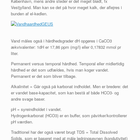
København, mens andre steder er det meget blødt, fx
Vestjylland. Man kan se det på hvor meget kalk, der aflejres i
bunden af el-kedlen.
Vand måles også i hårdhedsgrader dH opgøres i CaCO3
ækvivalenter: 1dH er 17,86 ppm (mg/l) eller 0,17832 mmol pr
liter.
Permanent versus temporal hårdhed. Temporal eller midlertidig
hårdhed er det som udfældes, hvis man koger vandet.
Permanent er det som bliver tilbage.
Alkalinitet = Går også på karbonat indholdet. Men er bredere: det
er vandet base-kapacitet, som kan bestå af både HCO3- og
andre svage baser.
pH = syreindholdet i vandet.
Hydrogenkarbonat (HCO3) er en buffer, som påvirker/kontrollerer
pH værdien.
Traditionel har der også været brugt TDS = Total Dissolved
Solids, som er baseret med at måle ledningsevnen (kondutivitet)