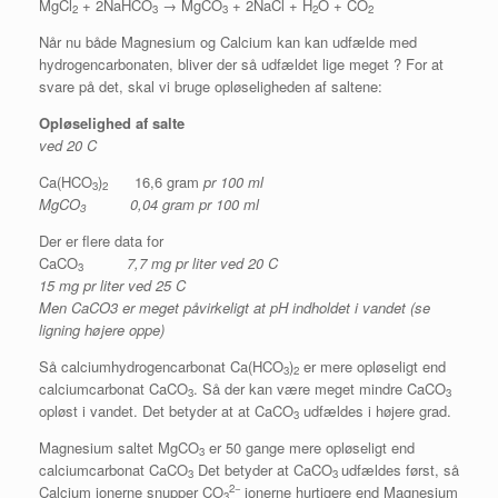
MgCl
+ 2NaHCO
→ MgCO
+ 2NaCl + H
O + CO
2
3
3
2
2
Når nu både Magnesium og Calcium kan kan udfælde med
hydrogencarbonaten, bliver der så udfældet lige meget ? For at
svare på det, skal vi bruge opløseligheden af saltene:
Opløselighed af salte
ved 20 C
Ca(HCO
)
16,6 gram
pr 100 ml
3
2
MgCO
0,04 gram
pr 100 ml
3
Der er flere data for
CaCO
7,7 mg pr liter ved 20 C
3
15 mg pr liter ved 25 C
Men CaCO3 er meget påvirkeligt at pH indholdet i vandet (se
ligning højere oppe)
Så calciumhydrogencarbonat Ca(HCO
)
er mere opløseligt end
3
2
calciumcarbonat CaCO
. Så der kan være meget mindre CaCO
3
3
opløst i vandet. Det betyder at at CaCO
udfældes i højere grad.
3
Magnesium saltet MgCO
er 50 gange mere opløseligt end
3
calciumcarbonat CaCO
Det betyder at CaCO
udfældes først, så
3
3
2−
Calcium ionerne snupper CO
ionerne hurtigere end Magnesium
3