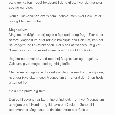
vand gør kaffen meget fokuseret i det syrlige, hvor der mangler
sødme og fylde.
Nornir kildevand har lavt mineral-indhold, men hvor Calcium er
høj og Magnesium lav.
Magnesium
++
Magnesium (Mg
ioner) siges tilføje sødme og frugt. Teorien er
at fordi Magnesium er et mindre molekyle end Calcium, kan det
nå længere ind i ekstraktionen. Det siges at magnesium giver:
“lower body but increased sweetness” i forhold til Calcium.
Jeg har nu prøvet at vand med høj Magnesium og meget lav
Calcium, giver meget blød og fyldig kaffe.
Men vores smagsløg er forskellige. Jeg har mødt et par stykker,
hvor der ikke skal meget Magnesium til, før end det får en træls
bitterhed frem.
Så du må prøve dig frem.
Denice kildevand har lavt mineral-indhold, men hvor Magnesium
er højere end i Nornir – og lidt lavere i Calcium. Generelt i
postevand er Magnesium-indholdet lavere end Calcium.