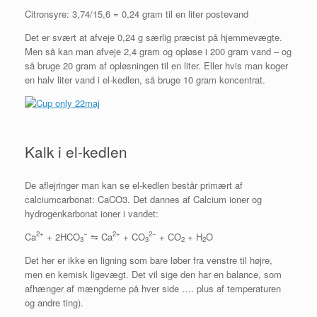
Citronsyre: 3,74/15,6 = 0,24 gram til en liter postevand
Det er svært at afveje 0,24 g særlig præcist på hjemmevægte.
Men så kan man afveje 2,4 gram og opløse i 200 gram vand – og
så bruge 20 gram af opløsningen til en liter. Eller hvis man koger
en halv liter vand i el-kedlen, så bruge 10 gram koncentrat.
Kalk i el-kedlen
De aflejringer man kan se el-kedlen består primært af
calciumcarbonat: CaCO3. Det dannes af Calcium ioner og
hydrogenkarbonat ioner i vandet:
2+
−
2+
2−
Ca
+ 2HCO
⇋ Ca
+ CO
+ CO
+ H
O
3
3
2
2
Det her er ikke en ligning som bare løber fra venstre til højre,
men en kemisk ligevægt. Det vil sige den har en balance, som
afhænger af mængderne på hver side …. plus af temperaturen
og andre ting).