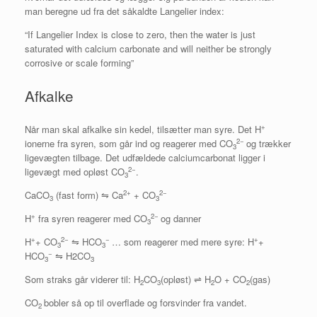
man beregne ud fra det såkaldte Langelier index:
“If Langelier Index is close to zero, then the water is just
saturated with calcium carbonate and will neither be strongly
corrosive or scale forming”
Afkalke
+
Når man skal afkalke sin kedel, tilsætter man syre. Det H
2−
ionerne fra syren, som går ind og reagerer med CO
og trækker
3
ligevægten tilbage. Det udfældede calciumcarbonat ligger i
2−
ligevægt med opløst CO
.
3
2+
2−
CaCO
(fast form) ⇋ Ca
+ CO
3
3
+
2−
H
fra syren reagerer med CO
og danner
3
+
2−
−
+
H
+ CO
⇋ HCO
… som reagerer med mere syre: H
+
3
3
−
HCO
⇋ H2CO
3
3
Som straks går viderer til: H
CO
(opløst) ⇌ H
O + CO
(gas)
2
3
2
2
CO
bobler så op til overflade og forsvinder fra vandet.
2