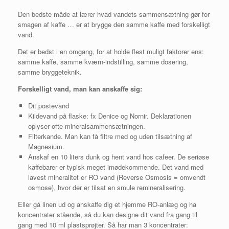
Den bedste måde at lærer hvad vandets sammensætning gør for
smagen af kaffe … er at brygge den samme kaffe med forskelligt
vand.
Det er bedst i en omgang, for at holde flest muligt faktorer ens:
samme kaffe, samme kværn-indstilling, samme dosering,
samme bryggeteknik.
Forskelligt vand, man kan anskaffe sig:
Dit postevand
Kildevand på flaske: fx Denice og Nornir. Deklarationen
oplyser ofte mineralsammensætningen.
Filterkande. Man kan få filtre med og uden tilsætning af
Magnesium.
Anskaf en 10 liters dunk og hent vand hos cafeer. De seriøse
kaffebarer er typisk meget imødekommende. Det vand med
lavest mineralitet er RO vand (Reverse Osmosis = omvendt
osmose), hvor der er tilsat en smule remineralisering.
Eller gå linen ud og anskaffe dig et hjemme RO-anlæg og ha
koncentrater stående, så du kan designe dit vand fra gang til
gang med 10 ml plastsprøjter. Så har man 3 koncentrater: