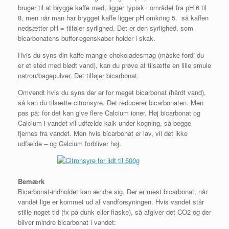
bruger til at brygge kaffe med, ligger typisk i området fra pH 6 til
8, men når man har brygget kaffe ligger pH omkring 5. så kaffen
nedsætter pH = tilføjer syrlighed. Det er den syrlighed, som
bicarbonatens buffer-egenskaber holder i skak.
Hvis du syns din kaffe mangle chokoladesmag (måske fordi du
er et sted med blødt vand), kan du prøve at tilsætte en lille smule
natron/bagepulver. Det tilføjer bicarbonat.
Omvendt hvis du syns der er for meget bicarbonat (hårdt vand),
så kan du tilsætte citronsyre. Det reducerer bicarbonaten. Men
pas på: for det kan give flere Calcium ioner. Høj bicarbonat og
Calcium i vandet vil udfælde kalk under kogning, så begge
fjernes fra vandet. Men hvis bicarbonat er lav, vil det ikke
udfælde – og Calcium forbliver høj.
Bemærk
Bicarbonat-indholdet kan ændre sig. Der er mest bicarbonat, når
vandet lige er kommet ud af vandforsyningen. Hvis vandet står
stille noget tid (fx på dunk eller flaske), så afgiver det CO2 og der
bliver mindre bicarbonat i vandet: