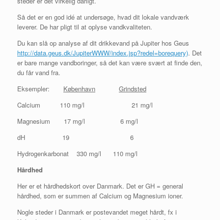
steder er det virkelig dårligt.
Så det er en god idé at undersøge, hvad dit lokale vandværk
leverer. De har pligt til at oplyse vandkvaliteten.
Du kan slå op analyse af dit drikkevand på Jupiter hos Geus
http://data.geus.dk/JupiterWWW/index.jsp?redel=borequery)
. Det
er bare mange vandboringer, så det kan være svært at finde den,
du får vand fra.
Eksempler:
København
Grindsted
Calcium 110 mg/l 21 mg/l
Magnesium 17 mg/l 6 mg/l
dH 19 6
Hydrogenkarbonat 330 mg/l 110 mg/l
Hårdhed
Her er et hårdhedskort over Danmark. Det er GH = general
hårdhed, som er summen af Calcium og Magnesium ioner.
Nogle steder i Danmark er postevandet meget hårdt, fx i