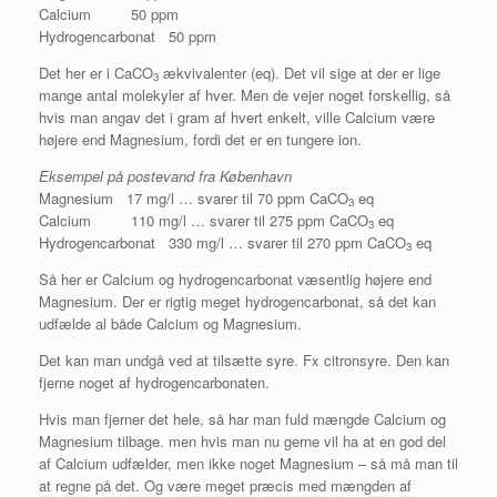
Calcium 50 ppm
Hydrogencarbonat 50 ppm
Det her er i CaCO
ækvivalenter (eq). Det vil sige at der er lige
3
mange antal molekyler af hver. Men de vejer noget forskellig, så
hvis man angav det i gram af hvert enkelt, ville Calcium være
højere end Magnesium, fordi det er en tungere ion.
Eksempel på postevand fra København
Magnesium 17 mg/l … svarer til 70 ppm CaCO
eq
3
Calcium 110 mg/l … svarer til 275 ppm CaCO
eq
3
Hydrogencarbonat 330 mg/l … svarer til 270 ppm CaCO
eq
3
Så her er Calcium og hydrogencarbonat væsentlig højere end
Magnesium. Der er rigtig meget hydrogencarbonat, så det kan
udfælde al både Calcium og Magnesium.
Det kan man undgå ved at tilsætte syre. Fx citronsyre. Den kan
fjerne noget af hydrogencarbonaten.
Hvis man fjerner det hele, så har man fuld mængde Calcium og
Magnesium tilbage. men hvis man nu gerne vil ha at en god del
af Calcium udfælder, men ikke noget Magnesium – så må man til
at regne på det. Og være meget præcis med mængden af